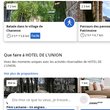
1.2 km
2.3 km
Balade dans le village de
Parcours des panne
Charonne
Patrimoine
2 h
4.7 km
Facile
3 h
3.8 km
Que faire à HOTEL DE L'UNION
Vivez des moments uniques avec les activités réservables de HOTEL DE
L'UNION.
Voir plus de propositions
954 m
1 km
Dis-moi ce que tu veux, je trouve...
Visite guidée du Cimetière du
Le Ruisseau***
Père Lachaise – En anglais