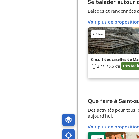
Se balader autour d
Balades et randonnées a
Voir plus de propositio
2.3 km
Circuit des caselles de Ma
Très facil
2 h
6.6 km
Que faire à Saint-s
Des activités pour tous l
aujourd'hui.
Voir plus de propositio