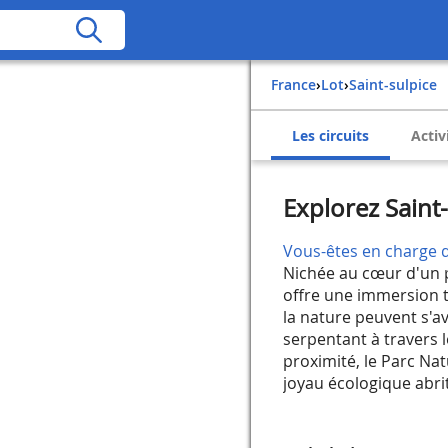
France
›
Lot
›
Saint-sulpice
Les circuits
Activ
Explorez Saint-
Vous-êtes en charge d
Nichée au cœur d'un p
offre une immersion t
la nature peuvent s'
serpentant à travers l
proximité, le Parc Na
joyau écologique abrit