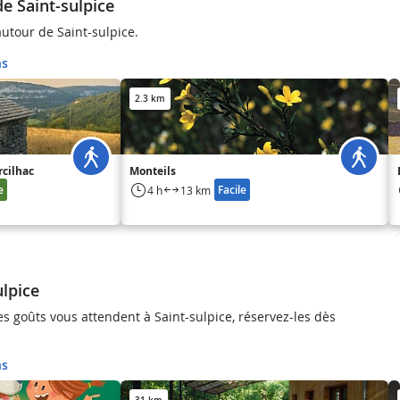
e Saint-sulpice
utour de Saint-sulpice.
ns
2.3 km
rcilhac
Monteils
e
Facile
4 h
13 km
ulpice
es goûts vous attendent à Saint-sulpice, réservez-les dès
ns