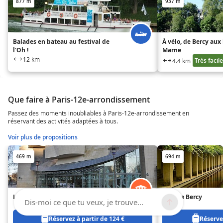
877 m
937 m
Balades en bateau au festival de
À vélo, de Bercy aux
l'Oh !
Marne
12 km
Très facile
4.4 km
Que faire à Paris-12e-arrondissement
Passez des moments inoubliables à Paris-12e-arrondissement en
réservant des activités adaptées à tous.
Voir plus de propositions
469 m
694 m
La Cinémathèque Française
Parc de Bercy
Dis-moi ce que tu veux, je trouve...
Réservez à partir de 124 €
Réservez