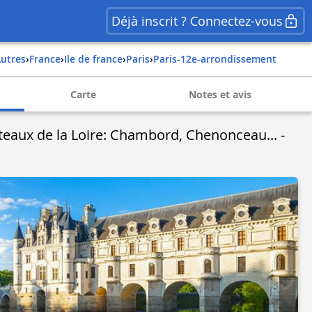
Déjà inscrit ? Connectez-vous
Autres
›
france
›
ile de france
›
paris
›
paris-12e-arrondissement
Carte
Notes et avis
teaux de la Loire: Chambord, Chenonceau... -