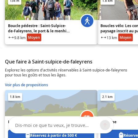
134 m
1.8 km
Boucle pédestre : Saint-Sulpice-
Boucles vélo: Les c
de-Faleyrens, le port & le menhir
paysage inscrit au 
de pierrefitte
mondial
Moyen
Moyen
9.8 km
13 km
Que faire à Saint-sulpice-de-faleyrens
Explorez les options d'activités réservables à Saint-sulpice-de-faleyrens
pour tous les goûts et tous les âges.
Voir plus de propositions
1.8 km
2.1 km
La Maison d'Artiste
Le Dôme
Dis-moi ce que tu veux, je trouve...
Réservez à partir de 500 €
Réservez