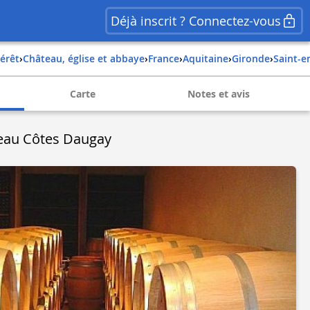
Déjà inscrit ? Connectez-vous
térêt
›
Château, église et abbaye
›
france
›
aquitaine
›
gironde
›
saint-e
Carte
Notes et avis
eau Côtes Daugay