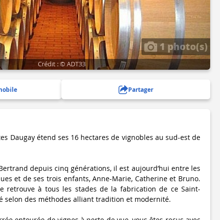
1 photo(s)
Crédit : © ADT33
mobile
Partager
es Daugay étend ses 16 hectares de vignobles au sud-est de
 Bertrand depuis cinq générations, il est aujourd’hui entre les
ues et de ses trois enfants, Anne-Marie, Catherine et Bruno.
se retrouve à tous les stades de la fabrication de ce Saint-
 selon des méthodes alliant tradition et modernité.
rrée entourée de vignes à perte de vue, vous êtes reçus avec