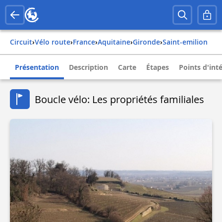
Circuit
›
Vélo route
›
france
›
aquitaine
›
gironde
›
saint-emilion
Présentation
Description
Carte
Étapes
Points d'int
Boucle vélo: Les propriétés familiales