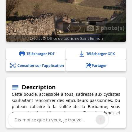
3 photo(s)
Crédit : © Office de tourisme Saint Emilion
Télécharger PDF
Télécharger GPX
Consulter sur l'application
Partager
Description
Cette boucle, accessible à tous, s’adresse aux cyclistes
souhaitant rencontrer des viticulteurs passionnés. Du
plateau calcaire à la vallée de la Barbanne, vous
empruntez de petites routes au milieu des vignes et
loin du trafic routier.
Dis-moi ce que tu veux, je trouve...