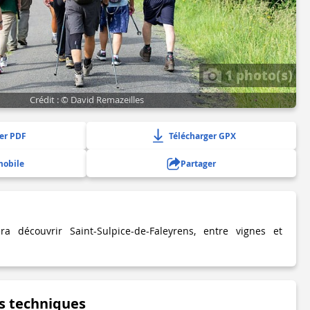
1 photo(s)
Crédit : © David Remazeilles
er PDF
Télécharger GPX
mobile
Partager
a découvrir Saint-Sulpice-de-Faleyrens, entre vignes et
s techniques