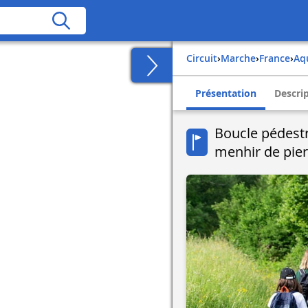
Circuit
›
Marche
›
france
›
a
Présentation
Descri
Boucle pédestre
menhir de pier