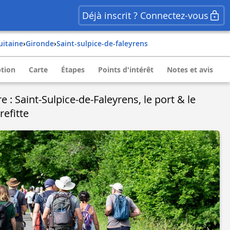
Déjà inscrit ? Connectez-vous
quitaine
›
gironde
›
saint-sulpice-de-faleyrens
ption
Carte
Étapes
Points d'intérêt
Notes et avis
 : Saint-Sulpice-de-Faleyrens, le port & le
refitte