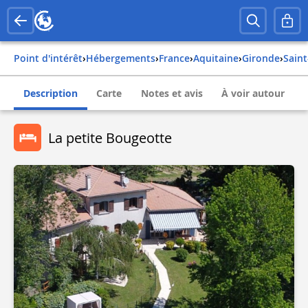
Point d'intérêt
›
Hébergements
›
france
›
aquitaine
›
gironde
›
sain
Description
Carte
Notes et avis
À voir autour
La petite Bougeotte