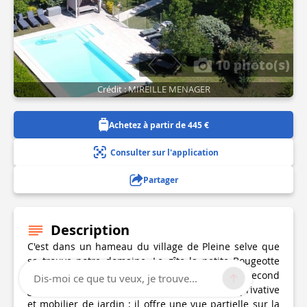
10 photo(s)
Crédit : MIREILLE MENAGER
Achetez à partir de 445 €
Consulter sur l'application
Partager
Description
C'est dans un hameau du village de Pleine selve que
se trouve notre domaine. Le gîte la petite Bougeotte
est mitoyen à notre habitation et adossé à un second
Dis-moi ce que tu veux, je trouve...
gîte. Il dispose d'un jardin clos avec terrasse privative
et mobilier de jardin ; il offre une vue partielle sur la