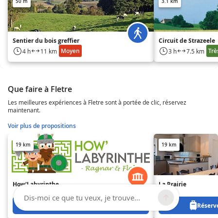
50 m
3.1 km
Sentier du bois greffier
Circuit de Strazeele
Moyen
Trè
4 h
11 km
3 h
7.5 km
Que faire à Fletre
Les meilleures expériences à Fletre sont à portée de clic, réservez
maintenant.
Voir plus de propositions
19 km
19 km
How'Labyrinthe
La Prairie
Dis-moi ce que tu veux, je trouve...
Réservez à partir de 0 €
Réserve