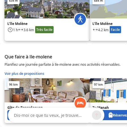
634 m
684 m
L'île Molène
L'île Molène
Très facile
Facile
1 h
3.6 km
4.2 km
Que faire à Ile-molene
Planifiez une journée parfaite à Ile-molene avec nos activités réservables.
Voir plus de propositions
96 km
97 km
Gîte de Boscadaouen
Ty Manah
Dis-moi ce que tu veux, je trouve...
Réservez à partir de 320 €
Réservez