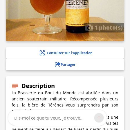
1 photo(s)
Consulter sur l'application
Partager
Description
La Brasserie du Bout du Monde est abritée dans un
ancien souterrain militaire. Récompensée plusieurs
fois, la bière de Térénez vous surprendra par son
originalité.
Un couloir long de 100 mètres vous mènera dans une
Dis-moi ce que tu veux, je trouve...
salle de 400m² où elle est produite. Des visites
peuvent se faire au départ de Brest à partir du quai