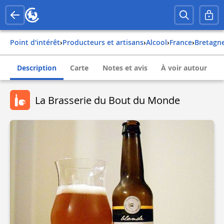
Point d'intérêt
›
Producteurs et artisans
›
Alcool
›
france
›
bretagn
Description
Carte
Notes et avis
À voir autour
La Brasserie du Bout du Monde