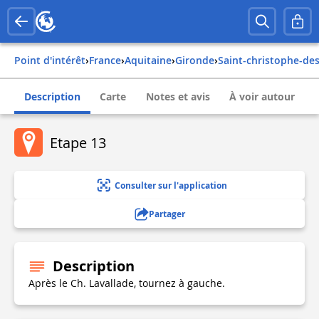
Point d'intérêt
›
france
›
aquitaine
›
gironde
›
saint-christophe-de
Description
Carte
Notes et avis
À voir autour
Etape 13
Consulter sur l'application
Partager
Description
Après le Ch. Lavallade, tournez à gauche.