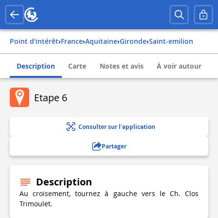
Point d'intérêt
›
france
›
aquitaine
›
gironde
›
saint-emilion
Description
Carte
Notes et avis
À voir autour
Etape 6
Consulter sur l'application
Partager
Description
Au croisement, tournez à gauche vers le Ch. Clos
Trimoulet.