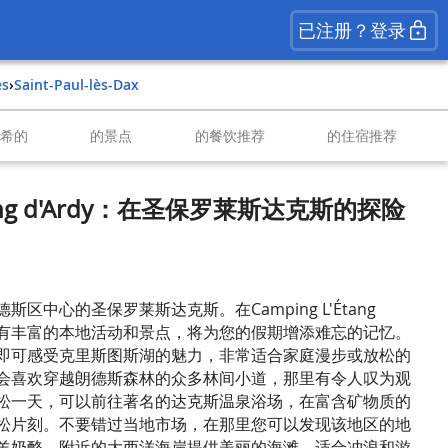
已注册？登录
es
›
Saint-Paul-lès-Dax
南希的
的景点
的餐饮推荐
的住宿推荐
Étang d'Ardy：在圣保罗莱斯达克斯的探险
区中心的圣保罗莱斯达克斯。在Camping L'Étang
周围有丰富的本地活动和景点，将为您的假期增添难忘的记忆。
即可感受克里斯图斯湖的魅力，非常适合家庭漫步或放松的
会喜欢穿越朗德斯森林的众多林间小道，那里有令人叹为观
松一天，可以前往著名的达克斯温泉浴场，在富含矿物质的
松片刻。不要错过当地市场，在那里您可以发现该地区的地
羊奶酪。附近的大西洋海岸提供美丽的海滩，适合冲浪和游