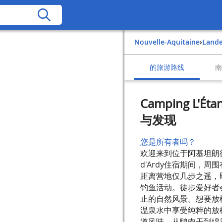
Nouvelle-Aquitaine
›
Land
的旅游路线
Camping L'
与发现
您是所有者吗？
欢迎来到位于阿基坦朗德斯
d'Ardy住宿期间，
距离营地仅几步之遥，
钓鱼活动。徒步爱好者
止的自然风景。想要放
温泉水中享受纯粹的放
道风味，从鸭肉干到绵