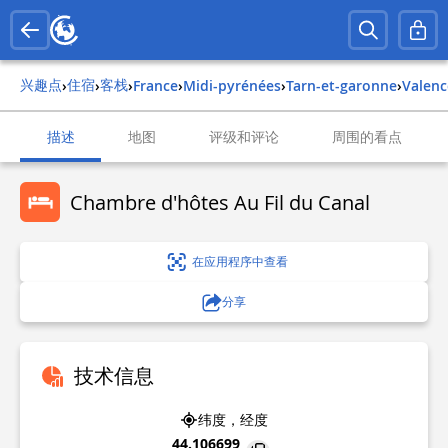
兴趣点
住宿
客栈
›
›
›
france
›
midi-pyrénées
›
tarn-et-garonne
›
valen
描述
地图
评级和评论
周围的看点
Chambre d'hôtes Au Fil du Canal
在应用程序中查看
分享
技术信息
纬度，经度
44.106699