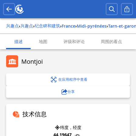
兴趣点
兴趣点
纪念碑和建筑
›
›
›
france
›
midi-pyrénées
›
tarn-et-garo
描述
地图
评级和评论
周围的看点
Montjoi
在应用程序中查看
分享
技术信息
纬度，经度
44.19647