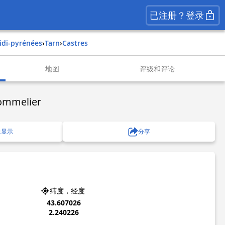
已注册？登录
midi-pyrénées
›
tarn
›
castres
地图
评级和评论
Sommelier
上显示
分享
纬度，经度
43.607026
2.240226