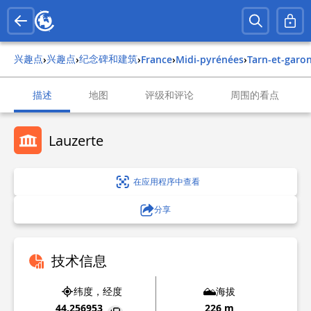
兴趣点
兴趣点
纪念碑和建筑
›
›
›
france
›
midi-pyrénées
›
tarn-et-garo
描述
地图
评级和评论
周围的看点
Lauzerte
在应用程序中查看
分享
技术信息
纬度，经度
海拔
44.256953
226 m