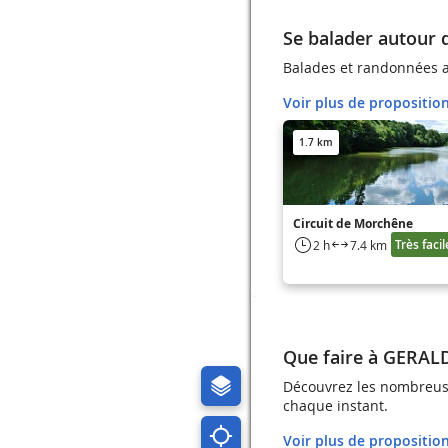
Se balader autour
Balades et randonnées 
Voir plus de propositio
1.7 km
Circuit de Morchêne
Très facil
2 h
7.4 km
Que faire à GERA
Découvrez les nombreuse
chaque instant.
Voir plus de propositio