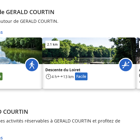
 de GERALD COURTIN
autour de GERALD COURTIN.
ns
2.1 km
Descente du Loiret
e
Facile
4 h
13 km
LD COURTIN
s activités réservables à GERALD COURTIN et profitez de
ns