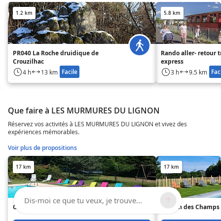
1.2 km
5.8 km
PR040 La Roche druidique de
Rando aller- retour train velay
Crouzilhac
express
Facile
Fac
4 h
13 km
3 h
9.5 km
Que faire à LES MURMURES DU LIGNON
Réservez vos activités à LES MURMURES DU LIGNON et vivez des
expériences mémorables.
Voir plus de propositions
17 km
17 km
Dis-moi ce que tu veux, je trouve...
Camping Riou la Selle
Maison des Champs