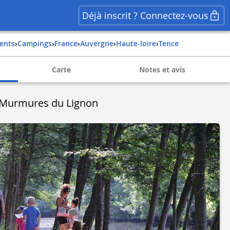
Déjà inscrit ? Connectez-vous
ents
›
Campings
›
france
›
auvergne
›
haute-loire
›
tence
Carte
Notes et avis
 Murmures du Lignon