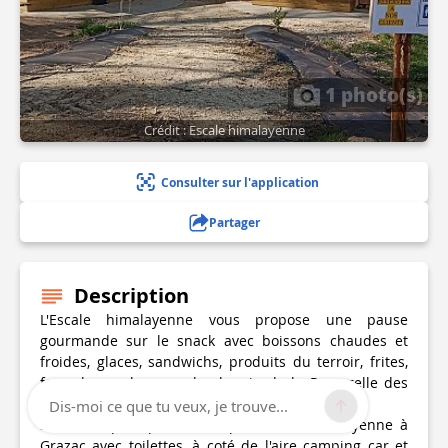
1 photo(s)
Crédit : Escale himalayenne
Consulter sur l'application
Partager
Description
L'Escale himalayenne vous propose une pause
gourmande sur le snack avec boissons chaudes et
froides, glaces, sandwichs, produits du terroir, frites,
formule snack, ... sur le chemin de la Passerelle des
Gorges du Lignon.
Dis-moi ce que tu veux, je trouve...
Snack au plus près de la passerelle himalayenne à
Grazac avec toilettes, à coté de l'aire camping car et