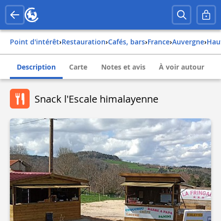
Point d'intérêt
›
Restauration
›
Cafés, bars
›
france
›
auvergne
›
ha
Description
Carte
Notes et avis
À voir autour
Snack l'Escale himalayenne