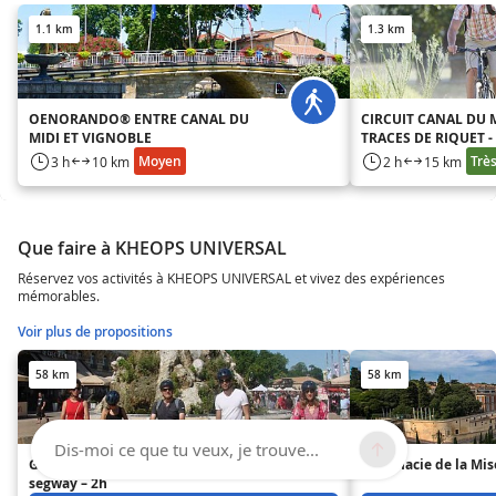
1.1 km
1.3 km
OENORANDO® ENTRE CANAL DU
CIRCUIT CANAL DU M
MIDI ET VIGNOBLE
TRACES DE RIQUET -
VTT BÉZIERS MÉDIT
Moyen
Très
3 h
10 km
2 h
15 km
Que faire à KHEOPS UNIVERSAL
Réservez vos activités à KHEOPS UNIVERSAL et vivez des expériences
mémorables.
Voir plus de propositions
58 km
58 km
Dis-moi ce que tu veux, je trouve...
Grand tour de Montpellier en
Pharmacie de la Mis
segway – 2h