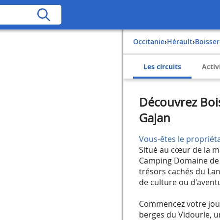
Occitanie
›
Hérault
›
Boisse
Les circuits
Activ
Découvrez Boi
Gajan
Vous-êtes le propriéta
Situé au cœur de la m
Camping Domaine de Ga
trésors cachés du La
de culture ou d'aventu
Commencez votre jour
berges du Vidourle, un