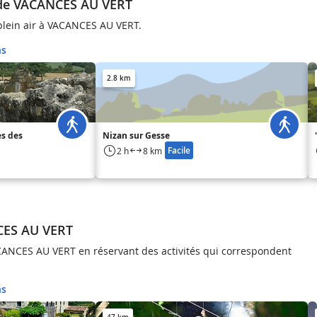
 de VACANCES AU VERT
 plein air à VACANCES AU VERT.
ns
2.8 km
es des
Nizan sur Gesse
Facile
2 h
8 km
CES AU VERT
VACANCES AU VERT en réservant des activités qui correspondent
ns