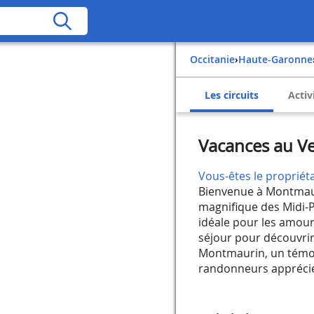
Occitanie
›
Haute-Garonne
Les circuits
Activ
Vacances au V
Vous-êtes le propriéta
Bienvenue à Montmaur
magnifique des Midi-P
idéale pour les amoure
séjour pour découvrir 
Montmaurin, un témoi
randonneurs apprécier