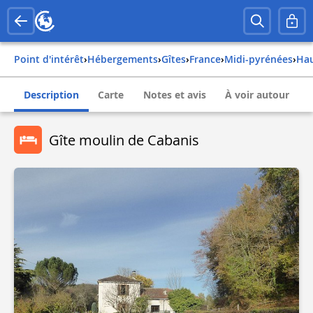
Point d'intérêt
›
Hébergements
›
Gîtes
›
france
›
midi-pyrénées
›
h
Description
Carte
Notes et avis
À voir autour
Gîte moulin de Cabanis