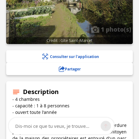
1 photo(s)
Crédit : Gîte Saint-Marcet
Consulter sur l'application
Partager
Description
- 4 chambres
- capacité : 1 à 8 personnes
- ouvert toute l'année
Ce gîte vous accueillera dans un cadre de verdure
Dis-moi ce que tu veux, je trouve...
propice à la détente, cet ancien moulin à eau mitoyen
de la maison des propriétaires est entouré d'un parc