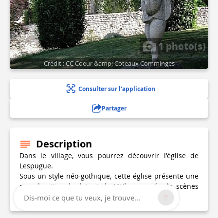
1 photo(s)
Crédit : CC Coeur &amp; Coteaux Comminges
Consulter sur l'application
Partager
Description
Dans le village, vous pourrez découvrir l'église de
Lespugue.
Sous un style néo-gothique, cette église présente une
cuve baptismale datant du XIVème, ornée de scènes
bibliques.
Dis-moi ce que tu veux, je trouve...