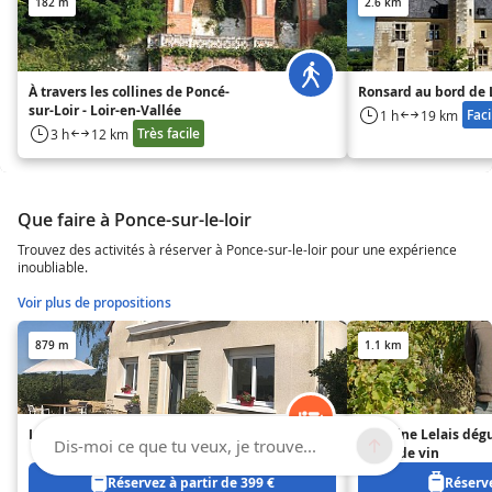
182 m
2.6 km
À travers les collines de Poncé-
Ronsard au bord de 
sur-Loir - Loir-en-Vallée
Faci
1 h
19 km
Très facile
3 h
12 km
Que faire à Ponce-sur-le-loir
Trouvez des activités à réserver à Ponce-sur-le-loir pour une expérience
inoubliable.
Voir plus de propositions
879 m
1.1 km
Les Loges
Domaine Lelais dégu
Dis-moi ce que tu veux, je trouve...
vente de vin
Réservez à partir de 399 €
Réserve