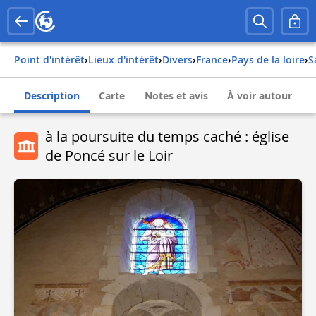
Point d'intérêt
›
Lieux d'intérêt
›
Divers
›
france
›
pays de la loire
›
Description
Carte
Notes et avis
À voir autour
à la poursuite du temps caché : église
de Poncé sur le Loir