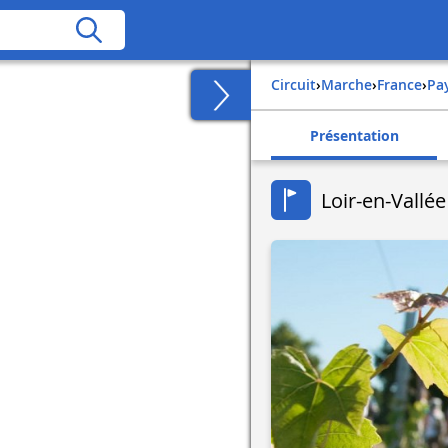
Circuit
›
Marche
›
france
›
pa
Présentation
Loir-en-Vallée