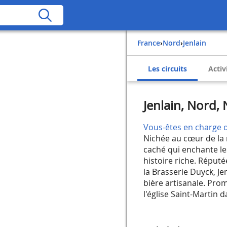
France
›
Nord
›
Jenlain
Les circuits
Activ
Jenlain, Nord,
Vous-êtes en charge d
Nichée au cœur de la r
caché qui enchante le
histoire riche. Réput
la Brasserie Duyck, J
bière artisanale. Pro
l'église Saint-Martin d