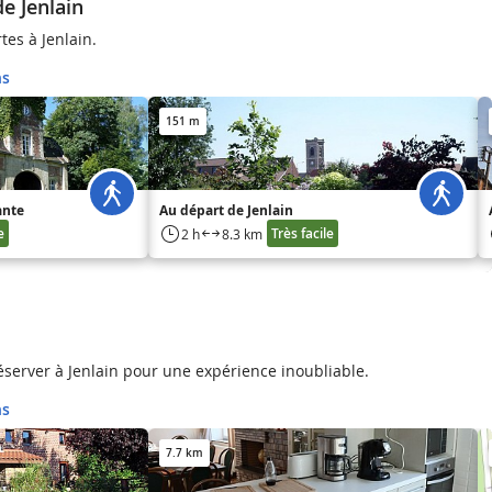
e Jenlain
es à Jenlain.
ns
151 m
ante
Au départ de Jenlain
e
Très facile
2 h
8.3 km
réserver à Jenlain pour une expérience inoubliable.
ns
7.7 km