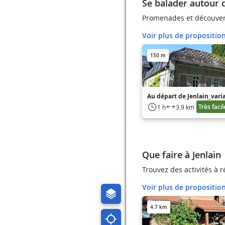
Se balader autour d
Promenades et découvert
Voir plus de propositio
150 m
Au départ de Jenlain_vari
Très facil
1 h
3.9 km
Que faire à Jenlain
Trouvez des activités à 
Voir plus de propositio
4.7 km