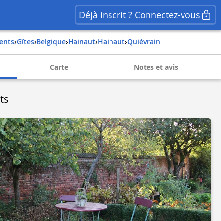
Déjà inscrit ? Connectez-vous
ents
›
Gîtes
›
belgique
›
hainaut
›
hainaut
›
quiévrain
Carte
Notes et avis
ts