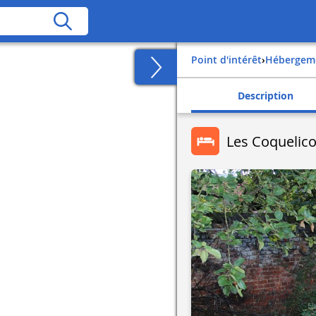
Point d'intérêt
›
Hébergem
Description
Les Coquelico