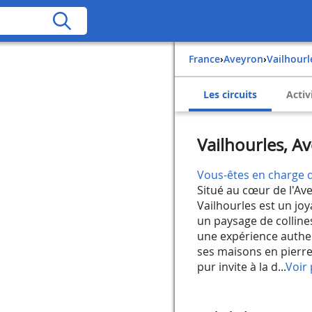
France
›
Aveyron
›
Vailhourl
Les circuits
Activ
Vailhourles, A
Vous-êtes en charge d
Situé au cœur de l'Av
Vailhourles est un jo
un paysage de colline
une expérience authen
ses maisons en pierre r
pur invite à la d...
Voir 