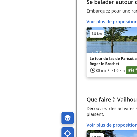
Se balader autour 
Embarquez pour une ran
Voir plus de propositio
4.8 km
Le tour du lac de Parisot 
Roger le Brochet
Très f
30 min
1.6 km
Que faire à Vailhou
Découvrez des activités 
plaisent.
Voir plus de propositio