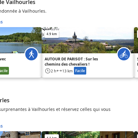
de Vailhourles
donnée à Vailhourles.
ns
4.9 km
avec
AUTOUR DE PARISOT : Sur les
chemins des chevaliers !
acile
Facile
2 h
13 km
rles
surprenantes à Vailhourles et réservez celles qui vous
ns