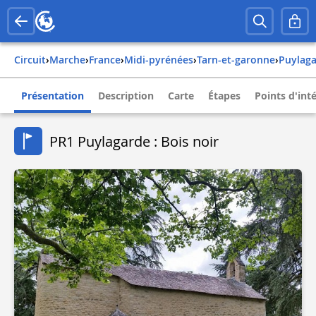
Circuit
›
Marche
›
france
›
midi-pyrénées
›
tarn-et-garonne
›
puylag
Présentation
Description
Carte
Étapes
Points d'int
PR1 Puylagarde : Bois noir