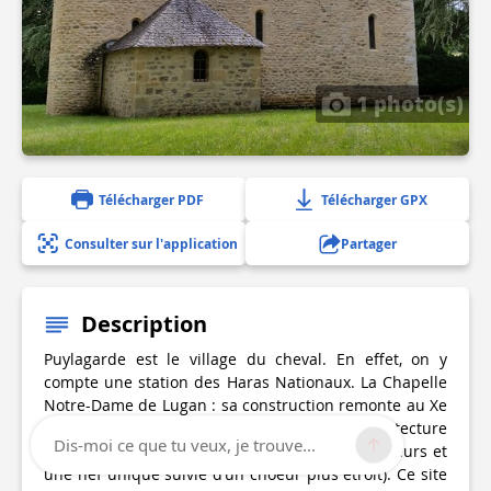
1 photo(s)
Télécharger PDF
Télécharger GPX
Consulter sur l'application
Partager
Description
Puylagarde est le village du cheval. En effet, on y
compte une station des Haras Nationaux. La Chapelle
Notre-Dame de Lugan : sa construction remonte au Xe
siècle, elle est caractéristique de l’architecture
Dis-moi ce que tu veux, je trouve...
religieuse pré-romane (4 angles arrondis extérieurs et
une nef unique suivie d’un choeur plus étroit). Ce site