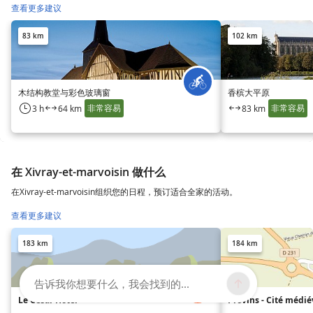
查看更多建议
83 km
102 km
木结构教堂与彩色玻璃窗
香槟大平原
非常容易
非常容易
3 h
64 km
83 km
在 Xivray-et-marvoisin 做什么
在Xivray-et-marvoisin组织您的日程，预订适合全家的活动。
查看更多建议
183 km
184 km
告诉我你想要什么，我会找到的...
Le César Hôtel
Provins - Cité médié