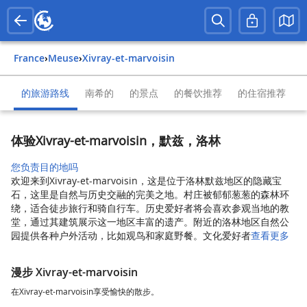
France
›
Meuse
›
Xivray-et-marvoisin
的旅游路线
南希的
的景点
的餐饮推荐
的住宿推荐
体验Xivray-et-marvoisin，默兹，洛林
您负责目的地吗
欢迎来到Xivray-et-marvoisin，这是位于洛林默兹地区的隐藏宝
石，这里是自然与历史交融的完美之地。村庄被郁郁葱葱的森林环
绕，适合徒步旅行和骑自行车。历史爱好者将会喜欢参观当地的教
堂，通过其建筑展示这一地区丰富的遗产。附近的洛林地区自然公
园提供各种户外活动，比如观鸟和家庭野餐。文化爱好者
查看更多
漫步 Xivray-et-marvoisin
在Xivray-et-marvoisin享受愉快的散步。