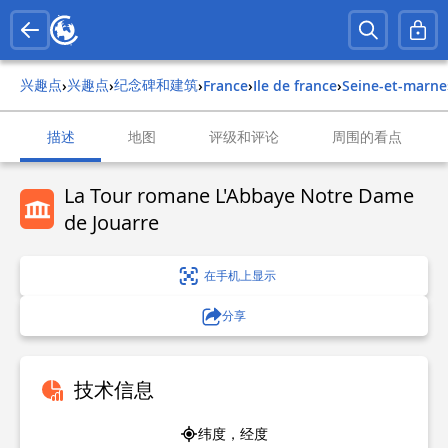
兴趣点
兴趣点
纪念碑和建筑
›
›
›
france
›
ile de france
›
seine-et-marne
描述
地图
评级和评论
周围的看点
La Tour romane L'Abbaye Notre Dame
de Jouarre
在手机上显示
分享
技术信息
纬度，经度