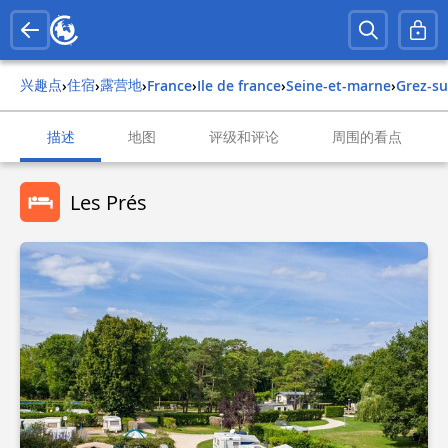
兴趣点
住宿
露营地
›
›
›
france
›
ile de france
›
seine-et-marne
›
grez-s
描述
地图
评级和评论
周围的看点
Les Prés