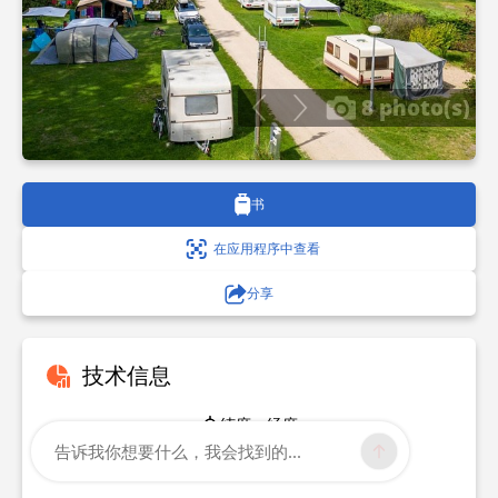
8 photo(s)
书
在应用程序中查看
分享
技术信息
纬度，经度
告诉我你想要什么，我会找到的...
48.316868
2.697809