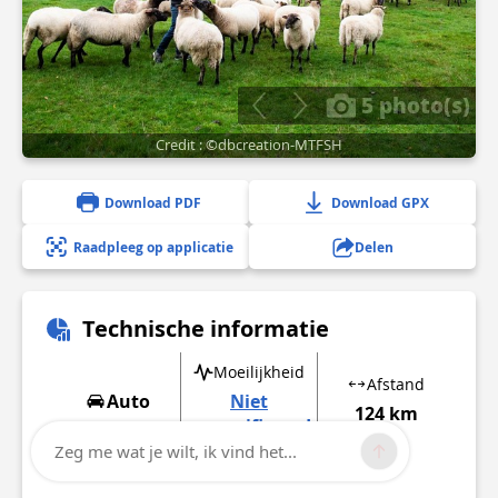
5 photo(s)
Credit : ©dbcreation-MTFSH
Download PDF
Download GPX
Raadpleeg op applicatie
Delen
Technische informatie
Moeilijkheid
Afstand
Auto
Niet
124 km
gespecificeerd
Zeg me wat je wilt, ik vind het...
Meer informatie tonen