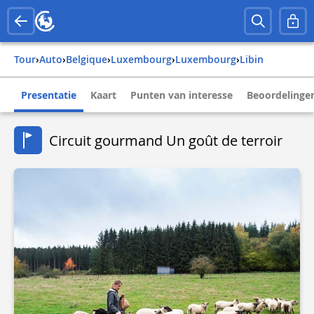
Tour
›
Auto
›
belgique
›
luxembourg
›
luxembourg
›
libin
Presentatie
Kaart
Punten van interesse
Beoordelingen
Circuit gourmand Un goût de terroir