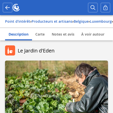
Point d'intérêt
›
Producteurs et artisans
›
belgique
›
luxembourg
›
Description
Carte
Notes et avis
À voir autour
Le Jardin d'Eden