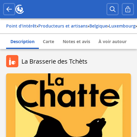
Point d'intérêt
›
Producteurs et artisans
›
belgique
›
luxembourg
›
Description
Carte
Notes et avis
À voir autour
La Brasserie des Tchèts