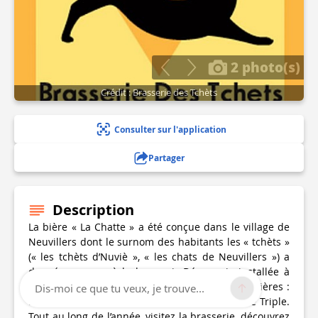
2 photo(s)
Crédit : Brasserie des Tchèts
Consulter sur l'application
Partager
Description
La bière « La Chatte » a été conçue dans le village de
Neuvillers dont le surnom des habitants les « tchèts »
(« les tchèts d’Nuviè », « les chats de Neuvillers ») a
donné son nom à la brasserie.Désormais installée à
Flohimont, La Brasserie des Tchèts propose 5 bières :
Dis-moi ce que tu veux, je trouve...
La Chatte Blonde, Blanche, Brune, Noire et une Triple.
Tout au long de l’année, visitez la brasserie, découvrez