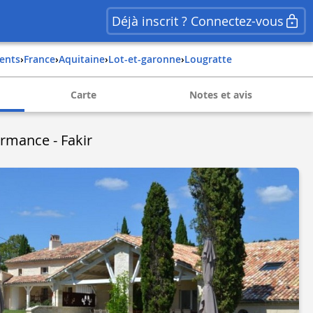
Déjà inscrit ? Connectez-vous
ents
›
france
›
aquitaine
›
lot-et-garonne
›
lougratte
Carte
Notes et avis
ermance - Fakir