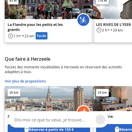
43 m
116 m
La Flandre pour les petits et les
LES RIVES DE L'YSER 
grands
3 h
29 km
Facile
1 h
23 km
Que faire à Herzeele
Passez des moments inoubliables à Herzeele en réservant des activités
adaptées à tous.
Voir plus de propositions
20 km
33 km
Dunkerque (Dunkerque)
La Prairie
Dis-moi ce que tu veux, je trouve...
Réservez à partir de 150 €
Réserve