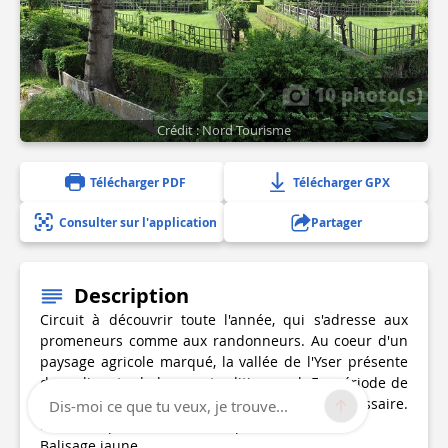
10 photo(s)
Crédit : Nord Tourisme
Télécharger PDF
Télécharger GPX
Consulter sur l'application
Partager
Description
Circuit à découvrir toute l'année, qui s'adresse aux
promeneurs comme aux randonneurs. Au coeur d'un
paysage agricole marqué, la vallée de l'Yser présente
des reliquats de bocage traditionneml. En période de
pluie le port de chaussures étanches est nécessaire.
Dis-moi ce que tu veux, je trouve...
Meilleure période d'avril à septembre.
Balisage jaune