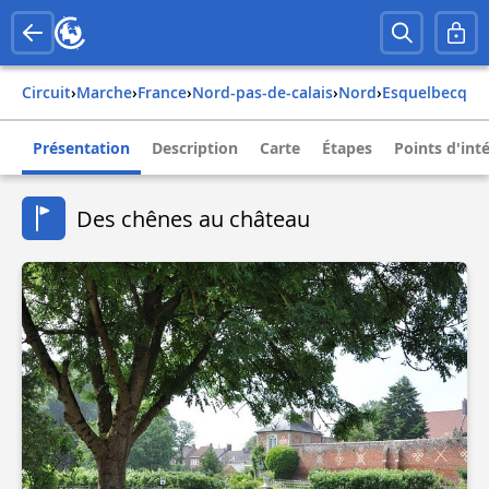
Circuit
›
Marche
›
france
›
nord-pas-de-calais
›
nord
›
esquelbecq
Présentation
Description
Carte
Étapes
Points d'int
Des chênes au château