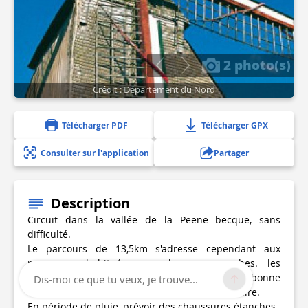
2 photo(s)
Crédit : Département du Nord
Télécharger PDF
Télécharger GPX
Consulter sur l'application
Partager
Description
Circuit dans la vallée de la Peene becque, sans
difficulté.
Le parcours de 13,5km s'adresse cependant aux
personnes habituées aux longues marches. les
traversées de la RD 916 présentent une bonne
Dis-moi ce que tu veux, je trouve...
visibilité, la prudence reste cependant nécessaire.
En période de pluie, prévoir des chaussures étanches.