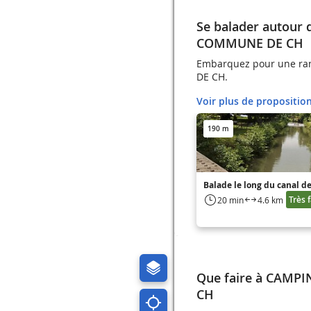
Se balader autou
COMMUNE DE CH
Embarquez pour une r
DE CH.
Voir plus de propositio
190 m
Balade le long du canal de
Très f
20 min
4.6 km
Que faire à CAMP
CH