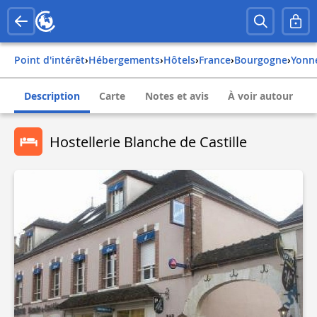
Point d'intérêt
›
Hébergements
›
Hôtels
›
france
›
bourgogne
›
yonn
Description
Carte
Notes et avis
À voir autour
Hostellerie Blanche de Castille