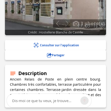
3 photo(s)
Crédit : Hostellerie Blanche de Castille
Consulter sur l'application
Partager
Description
Ancien Relais de Poste en plein centre bourg.
Chambres très confortables, terrasse particulière pour
certaines chambres. Terrasse-jardin dressée dans la
cour intérieure où vous accéderez à un parking et des
garages privés gratuits.
Dis-moi ce que tu veux, je trouve...