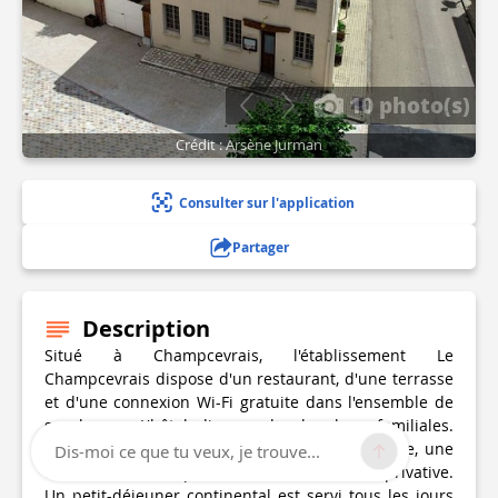
10 photo(s)
Crédit : Arsène Jurman
Consulter sur l'application
Partager
Description
Situé à Champcevrais, l'établissement Le
Champcevrais dispose d'un restaurant, d'une terrasse
et d'une connexion Wi-Fi gratuite dans l'ensemble de
ses locaux. L'hôtel dispose de chambres familiales.
Toutes les chambres comprennent une armoire, une
Dis-moi ce que tu veux, je trouve...
télévision à écran plat et une salle de bains privative.
Un petit-déjeuner continental est servi tous les jours