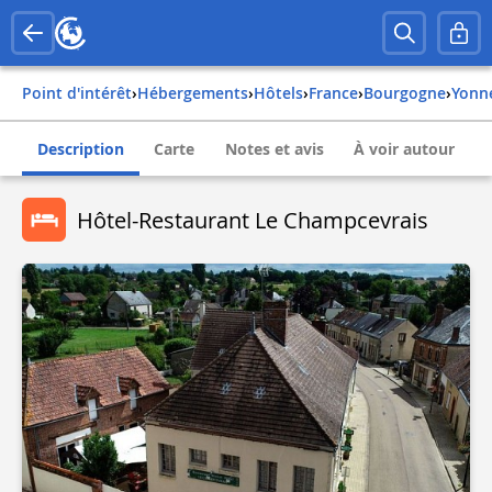
Point d'intérêt
›
Hébergements
›
Hôtels
›
france
›
bourgogne
›
yonn
Description
Carte
Notes et avis
À voir autour
Hôtel-Restaurant Le Champcevrais