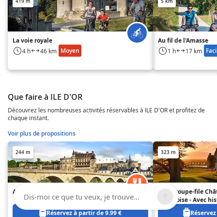
419 m
5 km
La voie royale
Au fil de l'Amasse
Moyen
Faci
4 h
46 km
1 h
17 km
Que faire à ILE D'OR
Découvrez les nombreuses activités réservables à ILE D'OR et profitez de
chaque instant.
Voir plus de propositions
244 m
323 m
Amboise
Billet coupe-file Ch
Dis-moi ce que tu veux, je trouve...
d'Amboise - Avec hi
Réservez à partir de 9.99 €
Réservez 