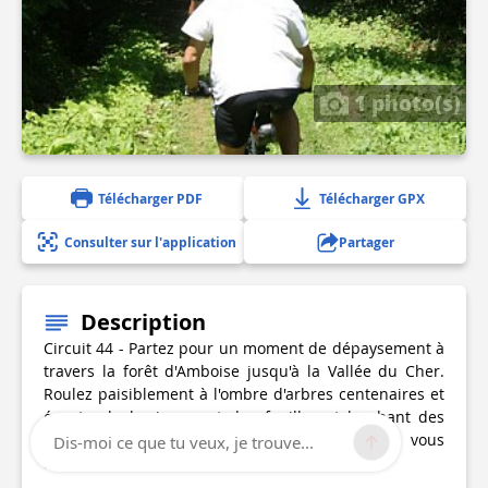
1 photo(s)
Télécharger PDF
Télécharger GPX
Consulter sur l'application
Partager
Description
Circuit 44 - Partez pour un moment de dépaysement à
travers la forêt d'Amboise jusqu'à la Vallée du Cher.
Roulez paisiblement à l'ombre d'arbres centenaires et
écoutez le bruissement des feuilles et le chant des
oiseaux. Profitez d'un moment de détente en vous
Dis-moi ce que tu veux, je trouve...
arrêtant au bord de l'eau.