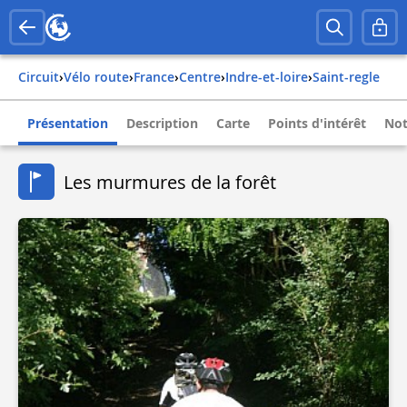
Circuit
›
Vélo route
›
france
›
centre
›
indre-et-loire
›
saint-regle
Présentation
Description
Carte
Points d'intérêt
Not
Les murmures de la forêt